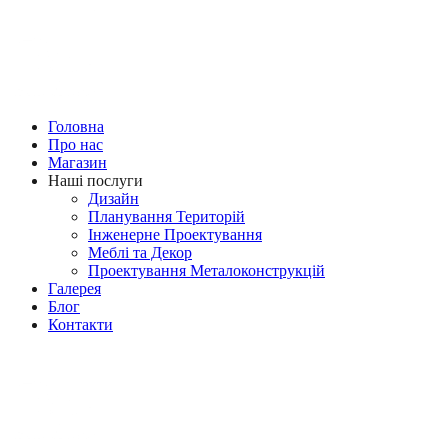
Головна
Про нас
Магазин
Наші послуги
Дизайн
Планування Територій
Iнженерне Проектування
Меблі та Декор
Проектування Металоконструкцій
Галерея
Блог
Контакти