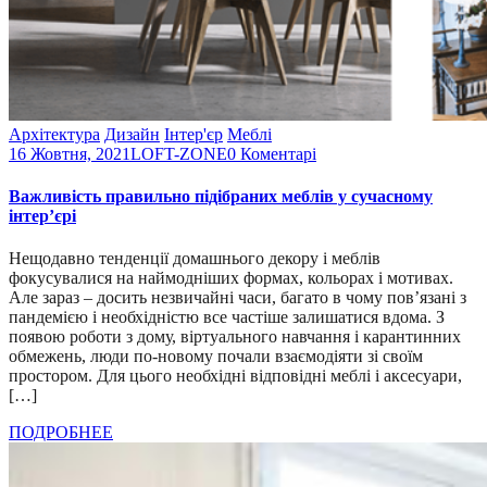
Архітектура
Дизайн
Інтер'єр
Меблі
16 Жовтня, 2021
LOFT-ZONE
0 Коментарі
Важливість правильно підібраних меблів у сучасному
інтер’єрі
Нещодавно тенденції домашнього декору і меблів
фокусувалися на наймодніших формах, кольорах і мотивах.
Але зараз – досить незвичайні часи, багато в чому пов’язані з
пандемією і необхідністю все частіше залишатися вдома. З
появою роботи з дому, віртуального навчання і карантинних
обмежень, люди по-новому почали взаємодіяти зі своїм
простором. Для цього необхідні відповідні меблі і аксесуари,
[…]
ПОДРОБНЕЕ