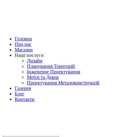
Головна
Про нас
Магазин
Наші послуги
Дизайн
Планування Територій
Iнженерне Проектування
Меблі та Декор
Проектування Металоконструкцій
Галерея
Блог
Контакти