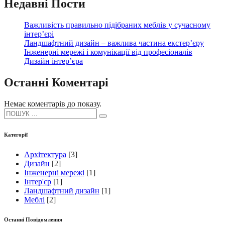
Недавні Пости
Важливість правильно підібраних меблів у сучасному
інтер’єрі
Ландшафтний дизайн – важлива частина екстер’єру
Інженерні мережі і комунікації від професіоналів
Дизайн інтер’єра
Останні Коментарі
Немає коментарів до показу.
Search
for:
Категорії
Архітектура
[3]
Дизайн
[2]
Інженерні мережі
[1]
Інтер'єр
[1]
Ландшафтний дизайн
[1]
Меблі
[2]
Останні Повідомлення